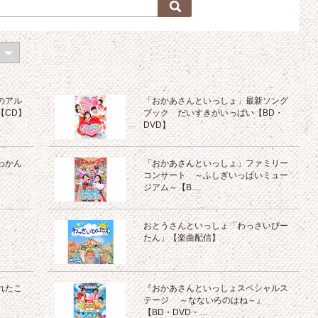
のアル
「おかあさんといっしょ」最新ソング
【CD】
ブック だいすきがいっぱい【BD・
DVD】
わかん
「おかあさんといっしょ」ファミリー
コンサート ～ふしぎいっぱいミュー
ジアム～【B…
おとうさんといっしょ「わっさいびー
たん」【楽曲配信】
れたこ
『おかあさんといっしょスペシャルス
テージ ～なないろのはね～』
【BD・DVD・…