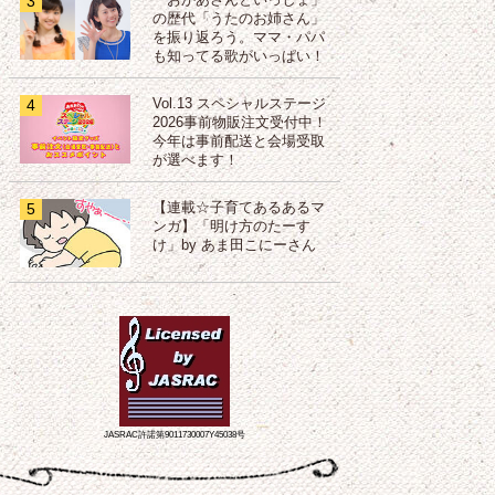
3
「おかあさんといっしょ」
の歴代「うたのお姉さん」
を振り返ろう。ママ・パパ
も知ってる歌がいっぱい！
4
Vol.13 スペシャルステージ
2026事前物販注文受付中！
今年は事前配送と会場受取
が選べます！
5
【連載☆子育てあるあるマ
ンガ】「明け方のたーす
け」by あま田こにーさん
JASRAC許諾第9011730007Y45038号