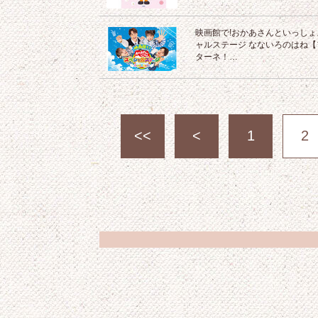
映画館で!おかあさんといっしょ
ャルステージ なないろのはね【
ターネ！…
<<
<
1
2