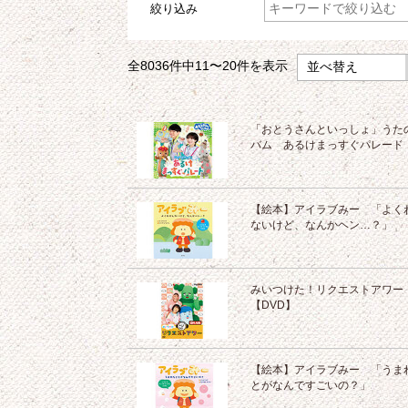
絞り込み
全8036件中
11〜20
件を表示
「おとうさんといっしょ」うた
バム あるけまっすぐパレード
【絵本】アイラブみー 「よく
ないけど、なんかヘン…？」
みいつけた！リクエストアワー
【DVD】
【絵本】アイラブみー 「うま
とがなんですごいの？」