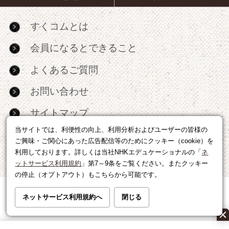
すくコムとは
会員になるとできること
よくあるご質問
お問い合わせ
サイトマップ
当サイトでは、利便性の向上、利用分析およびユーザーの皆様の
RSS
ご興味・ご関心にあった広告配信等のためにクッキー（cookie）を
利用しております。詳しくは当社NHKエデュケーショナルの「
ネ
広告出稿・パートナーシップについて
ットサービス利用規約
」第7～9条をご覧ください。またクッキー
の停止（オプトアウト）もこちらから可能です。
利用規約
|
個人情報の取り扱いについて
ネットサービス利用規約へ
閉じる
運営会社
|
広告に関するお問い合わせ
©NHK EDUCATIONAL CORP.転載には許可が必要です。