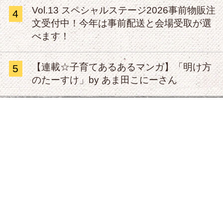
Vol.13 スペシャルステージ2026事前物販注
4
文受付中！今年は事前配送と会場受取が選
べます！
【連載☆子育てあるあるマンガ】「明け方
5
のたーすけ」by あま田こにーさん