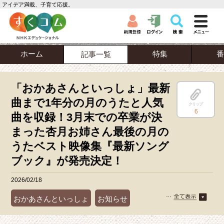
アイデア満載、子育て応援。
ホーム
特集
番
記事一覧
「おかあさんといっしょ」最新
曲まで1年分の月のうたと人気
クリップ
6
曲を収録！3月末での卒業が決
まった杏月お姉さん最後の月の
うたベスト映像集『最新ソング
ブック』が発売決定！
2026/02/18
おかあさんといっしょ
お知らせ
商品情報