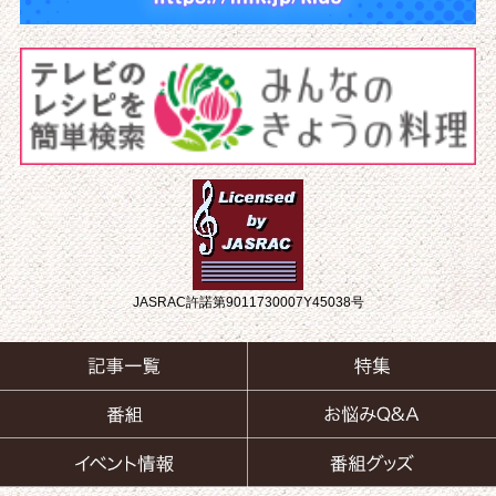
JASRAC許諾第9011730007Y45038号