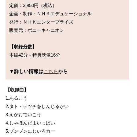
定価：3,850円（税込）

企画・制作：ＮＨＫエデュケーショナル

発行：ＮＨＫエンタープライズ　

販売元：ポニーキャニオン

【収録分数】
本編42分＋特典映像16分

▼詳しい情報は
こちら
から
【収録曲】
1.あるこう
2.タト・テツチをしんじるかい
3.えがおでいこう
4.しゃぼんだまいっぱい
5.ブンブンにじいろカー