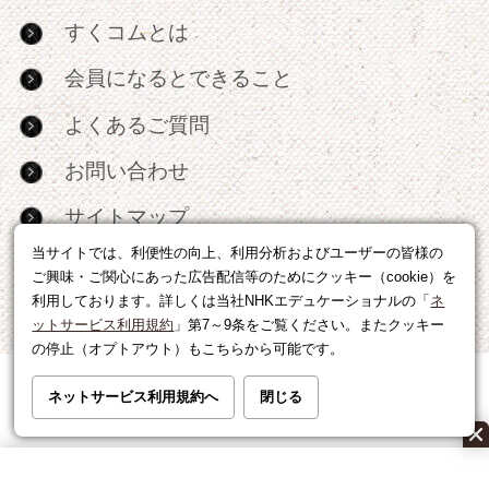
すくコムとは
会員になるとできること
よくあるご質問
お問い合わせ
サイトマップ
当サイトでは、利便性の向上、利用分析およびユーザーの皆様の
RSS
ご興味・ご関心にあった広告配信等のためにクッキー（cookie）を
利用しております。詳しくは当社NHKエデュケーショナルの「
ネ
広告出稿・パートナーシップについて
ットサービス利用規約
」第7～9条をご覧ください。またクッキー
の停止（オプトアウト）もこちらから可能です。
利用規約
|
個人情報の取り扱いについて
ネットサービス利用規約へ
閉じる
運営会社
|
広告に関するお問い合わせ
©NHK EDUCATIONAL CORP.転載には許可が必要です。
All right reserved.