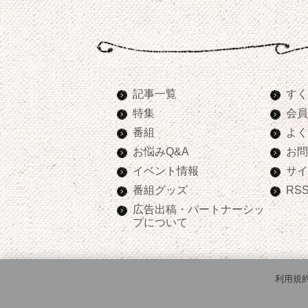
記事一覧
すく
特集
会員
番組
よく
お悩みQ&A
お問
イベント情報
サイ
番組グッズ
RS
広告出稿・パートナーシッ
プについて
利用規