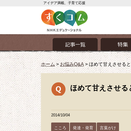
アイデア満載、子育て応援
ホーム
>
お悩みQ&A
>
ほめて甘えさせると
ほめて甘えさせる
2014/10/04
こころ
発達・発育
言葉がけ