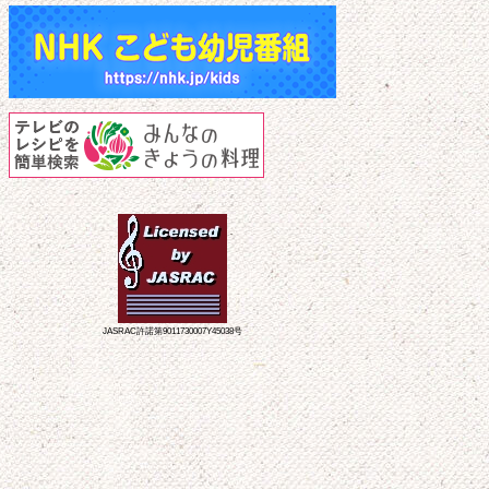
JASRAC許諾第9011730007Y45038号