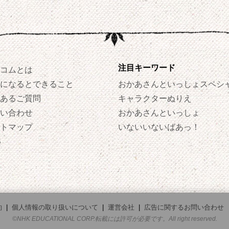
注目キーワード
コムとは
になるとできること
おかあさんといっしょスペシ
あるご質問
キャラクターぬりえ
い合わせ
おかあさんといっしょ
トマップ
いないいないばあっ！
S
約
|
個人情報の取り扱いについて
|
運営会社
|
広告に関するお問い合わせ
©NHK EDUCATIONAL CORP.転載には許可が必要です。All right reserved.