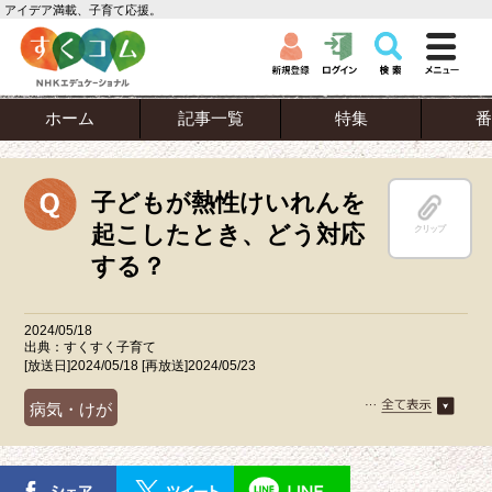
アイデア満載、子育て応援。
ホーム
記事一覧
特集
番
子どもが熱性けいれんを
起こしたとき、どう対応
クリップ
する？
2024/05/18
出典：すくすく子育て
[放送日]2024/05/18 [再放送]2024/05/23
病気・けが