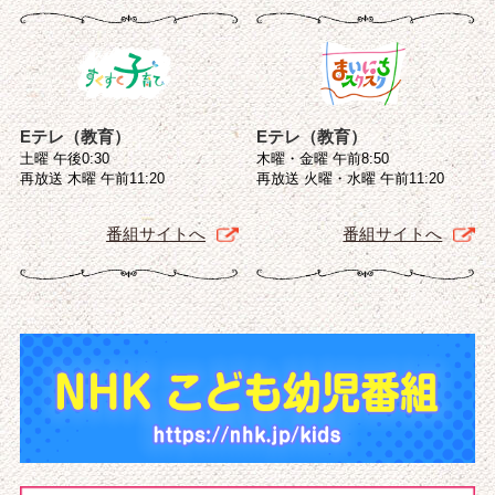
Eテレ（教育）
Eテレ（教育）
土曜 午後0:30
木曜・金曜 午前8:50
再放送 木曜 午前11:20
再放送 火曜・水曜 午前11:20
番組サイトへ
番組サイトへ