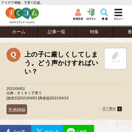
アイデア満載、子育て応援。
ホーム
記事一覧
特集
番
上の子に厳しくしてしま
う。どう声かけすればい
クリップ
い？
2021/04/03
出典：すくすく子育て
[放送日]2021/04/03 [再放送]2021/04/10
兄弟姉妹