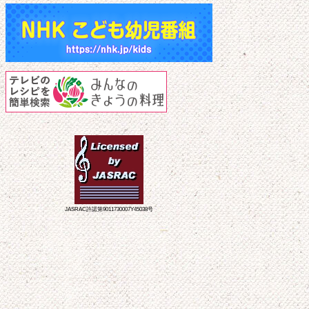
JASRAC許諾第9011730007Y45038号