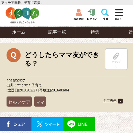
アイデア満載、子育て応援。
ホーム
記事一覧
特集
番
どうしたらママ友ができ
る？
クリップ
3
2016/02/27
出典：すくすく子育て
[放送日]2016/02/27 [再放送]2016/03/04
セルフケア
ママ