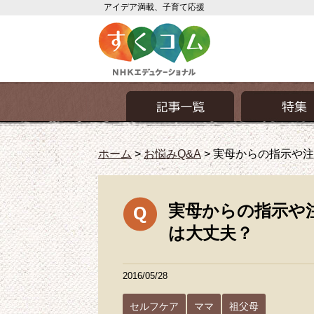
アイデア満載、子育て応援
ホーム
>
お悩みQ&A
>
実母からの指示や注
実母からの指示や
は大丈夫？
2016/05/28
セルフケア
ママ
祖父母