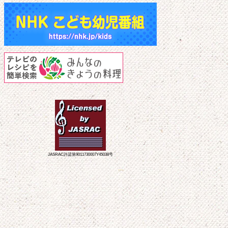
JASRAC許諾第9011730007Y45038号