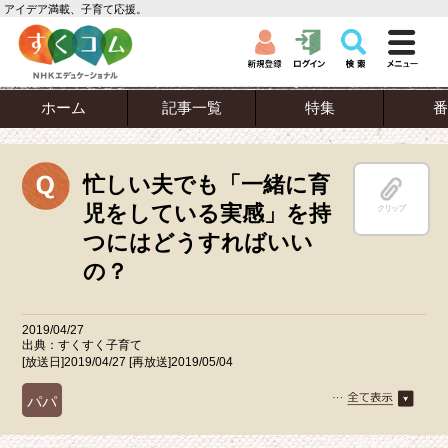
アイデア満載、子育て応援。
ホーム
記事一覧
特集
番
忙しい夫でも「一緒に育
児をしている実感」を持
クリップ
つにはどうすればいい
の？
2019/04/27
出典：すくすく子育て
[放送日]2019/04/27 [再放送]2019/05/04
パパ