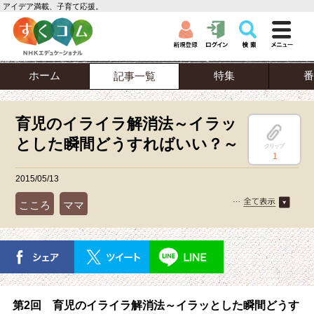
アイデア満載、子育て応援。
ホーム
特集
番
記事一覧
育児のイライラ解消法～イラッ
とした瞬間どうすればいい？～
クリップ
1
2015/05/13
こころ
ママ
第2回 育児のイライラ解消法～イラッとした瞬間どうす