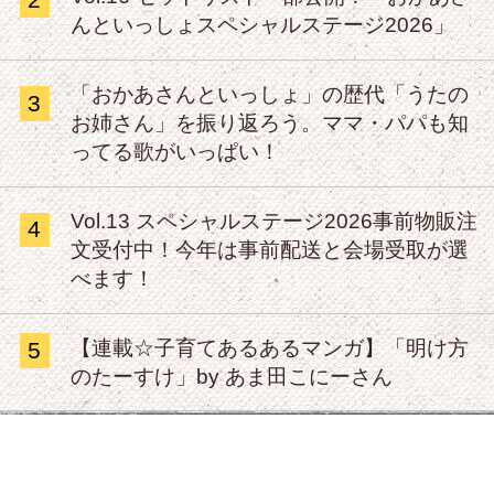
んといっしょスペシャルステージ2026」
「おかあさんといっしょ」の歴代「うたの
3
お姉さん」を振り返ろう。ママ・パパも知
ってる歌がいっぱい！
Vol.13 スペシャルステージ2026事前物販注
4
文受付中！今年は事前配送と会場受取が選
べます！
【連載☆子育てあるあるマンガ】「明け方
5
のたーすけ」by あま田こにーさん