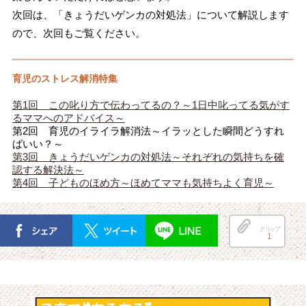
次回は、「きょうだいゲンカの対処法」について解説します
ので、次回もご覧ください。
育児のストレス解消特集
第1回 この叱り方で伝わってるの？～1日中叱ってる気がす
るママへのアドバイス～
第2回 育児のイライラ解消法～イラッとした瞬間どうすれ
ばいい？～
第3回 きょうだいゲンカの対処法～それぞれの気持ちを確
認する解決法～
第4回 子どものほめ方～ほめてママも気持ちよく育児～
クリップ
1