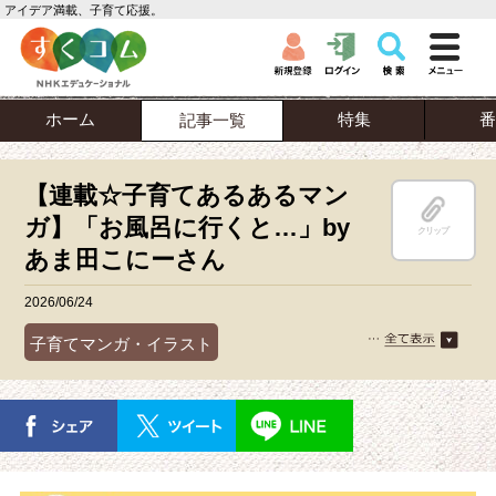
アイデア満載、子育て応援。
ホーム
特集
番
記事一覧
【連載☆子育てあるあるマン
ガ】「お風呂に行くと…」by
クリップ
あま田こにーさん
2026/06/24
子育てマンガ・イラスト