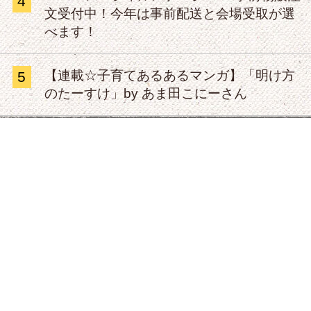
4
文受付中！今年は事前配送と会場受取が選
べます！
【連載☆子育てあるあるマンガ】「明け方
5
のたーすけ」by あま田こにーさん