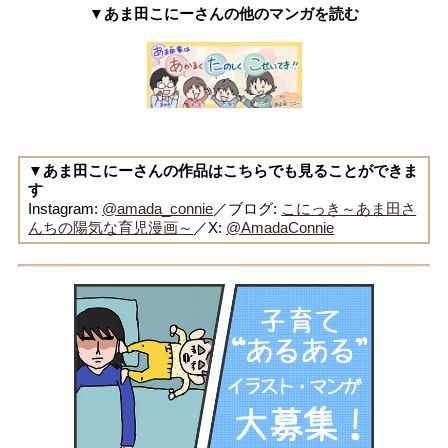
▼あま田こにーさんの他のマンガを読む
▼あま田こにーさんの作品はこちらでも見ることができま
す
Instagram:
@amada_connie
／ブログ:
こにっき～あま田さ
んちの陽気な育児漫画～
／X:
@AmadaConnie