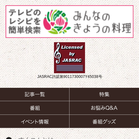
JASRAC許諾第9011730007Y45038号