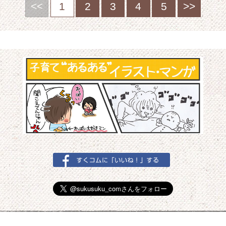
<<
1
2
3
4
5
>>