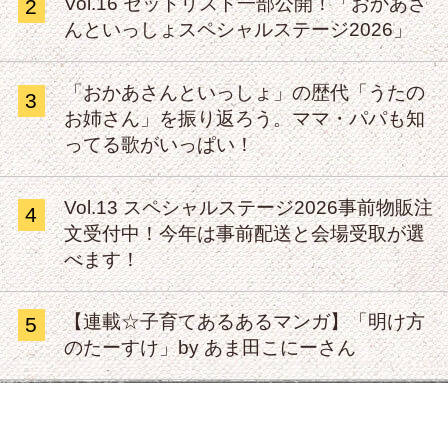
Vol.16 セットリスト一部公開！「おかあさ
2
んといっしょスペシャルステージ2026」
「おかあさんといっしょ」の歴代「うたの
3
お姉さん」を振り返ろう。ママ・パパも知
ってる歌がいっぱい！
Vol.13 スペシャルステージ2026事前物販注
4
文受付中！今年は事前配送と会場受取が選
べます！
【連載☆子育てあるあるマンガ】「明け方
5
のたーすけ」by あま田こにーさん