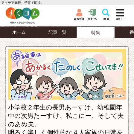
アイデア満載、子育て応援。
ホーム
記事一覧
番
特集
小学校２年生の長男あーすけ、幼稚園年
中の次男たーすけ、私こにー、そして夫
のあめ夫。
明るく楽しく個性的な４人家族の日常を