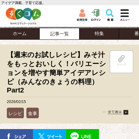
アイデア満載、子育て応援。
ホーム
特集
番
記事一覧
【週末のお試しレシピ】みそ汁
をもっとおいしく！バリエーシ
クリップ
ョンを増やす簡単アイデアレシ
ピ（みんなのきょうの料理）
Part2
2026/02/15
レシピ
食事