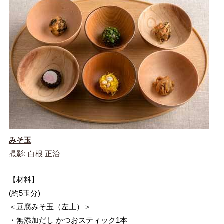
みそ玉
撮影: 白根 正治
【材料】
(約5玉分)
＜豆腐みそ玉（左上）＞
・無添加だし かつおスティック1本