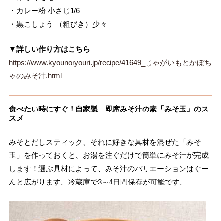
・カレー粉 小さじ1/6
・黒こしょう （粗びき）少々
▼詳しい作り方はこちら
https://www.kyounoryouri.jp/recipe/41649_じゃがいもとかぼち
ゃのみそ汁.html
食べたい時にすぐ！自家製 即席みそ汁の素「みそ玉」のス
スメ
みそとだしスティック、それに好きな具材を混ぜた「みそ
玉」を作っておくと、お湯を注ぐだけで簡単にみそ汁が完成
します！選ぶ具材によって、みそ汁のバリエーションはぐー
んと広がります。冷蔵庫で3～4日間保存が可能です。