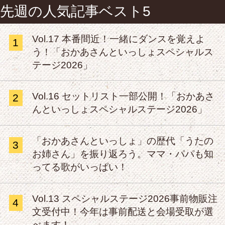
先週の人気記事ベスト5
Vol.17 本番間近！一緒にダンスを覚えよ
1
う！「おかあさんといっしょスペシャルス
テージ2026」
Vol.16 セットリスト一部公開！「おかあさ
2
んといっしょスペシャルステージ2026」
「おかあさんといっしょ」の歴代「うたの
3
お姉さん」を振り返ろう。ママ・パパも知
ってる歌がいっぱい！
Vol.13 スペシャルステージ2026事前物販注
4
文受付中！今年は事前配送と会場受取が選
べます！