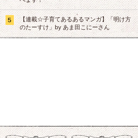
【連載☆子育てあるあるマンガ】「明け方
5
のたーすけ」by あま田こにーさん