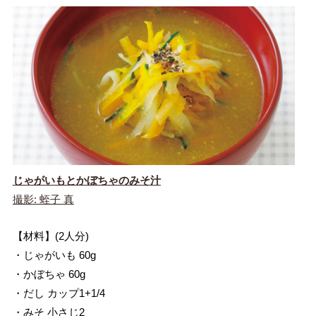
じゃがいもとかぼちゃのみそ汁
撮影: 蛭子 真
【材料】(2人分)
・じゃがいも 60g
・かぼちゃ 60g
・だし カップ1+1/4
・みそ 小さじ2