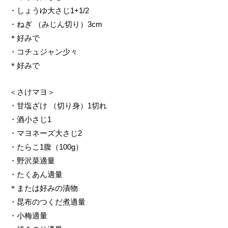
・しょうゆ大さじ1+1/2
・ねぎ （みじん切り）3cm
＊好みで
・コチュジャン少々
＊好みで
＜さけマヨ＞
・甘塩ざけ （切り身）1切れ
・酒小さじ1
・マヨネーズ大さじ2
・たらこ1腹（100g）
・野沢菜適量
・たくあん適量
＊または好みの漬物
・昆布のつくだ煮適量
・小梅適量