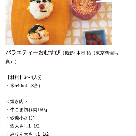
バラエティーおむすび
（撮影: 木村 拓（東京料理写
真））
【材料】3〜4人分
・米540ml（3合）
＜焼き肉＞
・牛こま切れ肉150g
・砂糖小さじ1
・酒大さじ1+1/2
・みりん大さじ1+1/2