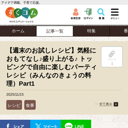
アイデア満載、子育て応援。
ホーム
特集
番
記事一覧
【週末のお試しレシピ】気軽に
おもてなし♪盛り上がる♪ トッ
クリップ
1
ピングで自由に楽しむパーティ
レシピ（みんなのきょうの料
理）Part1
2025/11/15
レシピ
食事