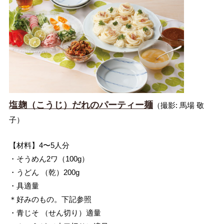
塩麹（こうじ）だれのパーティー麺
（撮影: 馬場 敬
子）
【材料】4〜5人分
・そうめん2ワ（100g）
・うどん （乾）200g
・具適量
＊好みのもの。下記参照
・青じそ （せん切り）適量