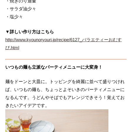
・焼きのり適量
・サラダ油少々
・塩少々
▼詳しい作り方はこちら
http://www.kyounoryouri.jp/recipe/6127_バラエティーおむす
び.html
いつもの麺も立派なパーティメニューに大変身！
麺をドーンと大皿に。トッピングを綺麗に並べて盛りつけれ
ば、いつもの麺も、ちょっとよそいきのパーティメニューに
なるんです。うどんやそばでもアレンジできそう！覚えてお
きたいアイデアです。