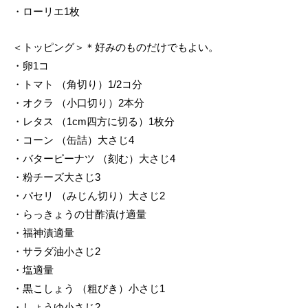
・ローリエ1枚
＜トッピング＞＊好みのものだけでもよい。
・卵1コ
・トマト （角切り）1/2コ分
・オクラ （小口切り）2本分
・レタス （1cm四方に切る）1枚分
・コーン （缶詰）大さじ4
・バターピーナツ （刻む）大さじ4
・粉チーズ大さじ3
・パセリ （みじん切り）大さじ2
・らっきょうの甘酢漬け適量
・福神漬適量
・サラダ油小さじ2
・塩適量
・黒こしょう （粗びき）小さじ1
・しょうゆ小さじ2