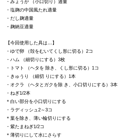
・みょうが （小口切り）適量
・塩麹の中国風たれ適量
・だし麹適量
・麹納豆適量
【今回使用した具は…】
・ゆで卵 （殻をむいてくし形に切る）2コ
・ハム （細切りにする）3枚
・トマト （ヘタを 除き、くし形に切る）1コ
・きゅうり （細切 りにする）1本
・オクラ （ヘタとガクを除 き、小口切りにする）3本
・ねぎ1/2本
＊白い部分を小口切りにする
・ラディッシュ2～3コ
＊葉を除き、薄い輪切りにする
・紫たまねぎ1/2コ
＊薄切りにして水にさらす