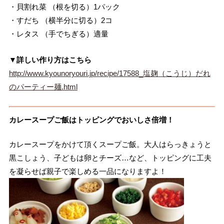
・貝割れ菜 （根を切る）1パック
・すだち （横半分に切る）2コ
・レタス （手でちぎる）適量
▼詳しい作り方はこちら
http://www.kyounoryouri.jp/recipe/17588_塩麹（こうじ）だれ
のパーティー麺.html
カレースープご飯はトッピングでおいしさ倍増！
カレースープをかけて頂くスープご飯。大人はらっきょうと
黒こしょう、子どもは卵とチーズ…など、トッピングに工夫
を凝らせば親子で楽しめる一品になりますよ！