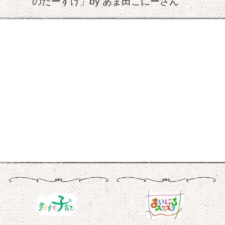
のたーすけ」by あま田こにーさん