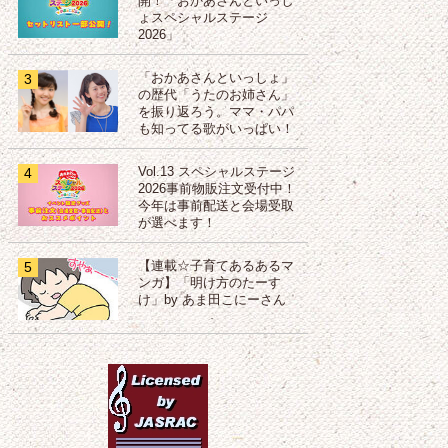
開！「おかあさんといっし
ょスペシャルステージ
2026」
3
「おかあさんといっしょ」
の歴代「うたのお姉さん」
を振り返ろう。ママ・パパ
も知ってる歌がいっぱい！
4
Vol.13 スペシャルステージ
2026事前物販注文受付中！
今年は事前配送と会場受取
が選べます！
5
【連載☆子育てあるあるマ
ンガ】「明け方のたーす
け」by あま田こにーさん