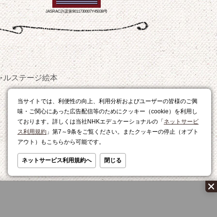
JASRAC許諾第9011730007Y45038号
ャルステージ
絵本
おやつ
当サイトでは、利便性の向上、利用分析およびユーザーの皆様のご興
レシピ
味・ご関心にあった広告配信等のためにクッキー（cookie）を利用し
ております。詳しくは当社NHKエデュケーショナルの「
ネットサービ
ス利用規約
」第7～9条をご覧ください。またクッキーの停止（オプト
アウト）もこちらから可能です。
ネットサービス利用規約へ
閉じる