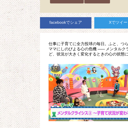
facebookでシェア
Xでツイー
仕事に子育てに全力投球の毎日。ふと、つら
ママにしのびよる心の危機
——
メンタルク
ど、状況が大きく変化するときの心の状態