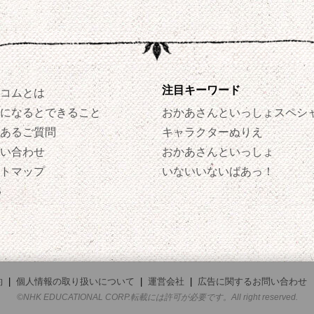
注目キーワード
コムとは
になるとできること
おかあさんといっしょスペシ
あるご質問
キャラクターぬりえ
い合わせ
おかあさんといっしょ
トマップ
いないいないばあっ！
S
約
|
個人情報の取り扱いについて
|
運営会社
|
広告に関するお問い合わせ
©NHK EDUCATIONAL CORP.転載には許可が必要です。All right reserved.