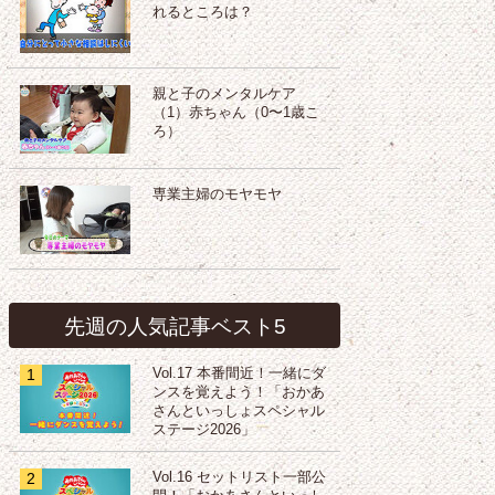
れるところは？
親と子のメンタルケア
（1）赤ちゃん（0〜1歳こ
ろ）
専業主婦のモヤモヤ
先週の人気記事ベスト5
1
Vol.17 本番間近！一緒にダ
ンスを覚えよう！「おかあ
さんといっしょスペシャル
ステージ2026」
2
Vol.16 セットリスト一部公