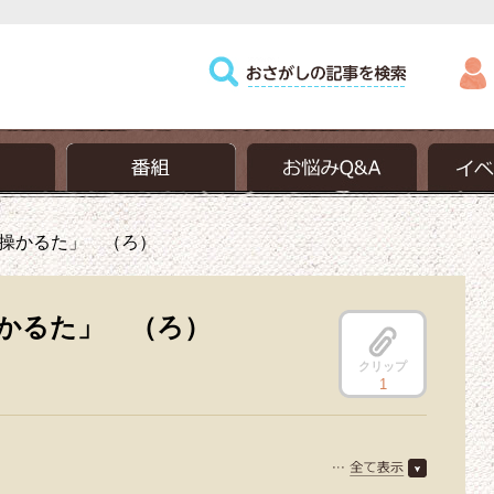
操かるた」 （ろ）
かるた」 （ろ）
クリップ
1