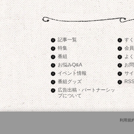
記事一覧
すく
特集
会員
番組
よく
お悩みQ&A
お問
イベント情報
サイ
番組グッズ
RS
広告出稿・パートナーシッ
プについて
利用規