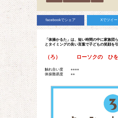
facebookでシェア
Xでツイー
「体操かるた」は、短い時間の中に家族団
とタイミングの良い言葉で子どもの笑顔を
（ろ） ローソクの ひを
触れ合い度 ⭐︎⭐︎⭐︎⭐︎
体操難易度 ⭐︎⭐︎