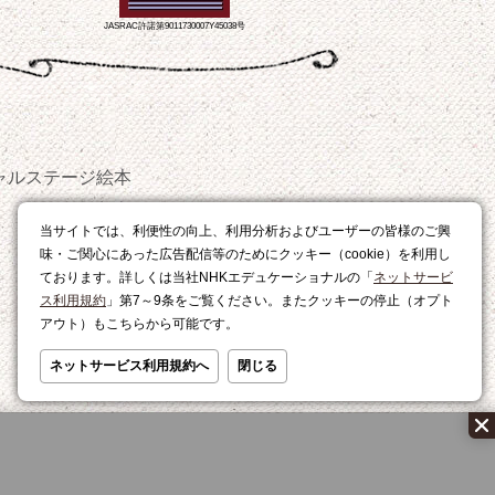
JASRAC許諾第9011730007Y45038号
ャルステージ
絵本
おやつ
当サイトでは、利便性の向上、利用分析およびユーザーの皆様のご興
レシピ
味・ご関心にあった広告配信等のためにクッキー（cookie）を利用し
ております。詳しくは当社NHKエデュケーショナルの「
ネットサービ
ス利用規約
」第7～9条をご覧ください。またクッキーの停止（オプト
アウト）もこちらから可能です。
ネットサービス利用規約へ
閉じる