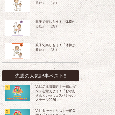
るた」 （ま）
親子で楽しもう！「体操か
るた」 （お）
親子で楽しもう！「体操か
るた」 （ふ）
先週の人気記事ベスト5
1
Vol.17 本番間近！一緒にダ
ンスを覚えよう！「おかあ
さんといっしょスペシャル
ステージ2026」
2
Vol.16 セットリスト一部公