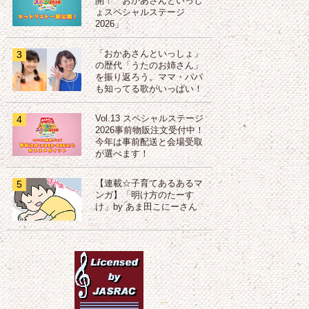
開！「おかあさんといっし
ょスペシャルステージ
2026」
3
「おかあさんといっしょ」
の歴代「うたのお姉さん」
を振り返ろう。ママ・パパ
も知ってる歌がいっぱい！
4
Vol.13 スペシャルステージ
2026事前物販注文受付中！
今年は事前配送と会場受取
が選べます！
5
【連載☆子育てあるあるマ
ンガ】「明け方のたーす
け」by あま田こにーさん