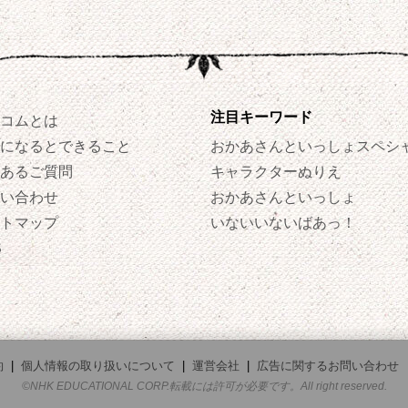
注目キーワード
コムとは
になるとできること
おかあさんといっしょスペシ
あるご質問
キャラクターぬりえ
い合わせ
おかあさんといっしょ
トマップ
いないいないばあっ！
S
約
|
個人情報の取り扱いについて
|
運営会社
|
広告に関するお問い合わせ
©NHK EDUCATIONAL CORP.転載には許可が必要です。All right reserved.