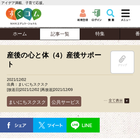
アイデア満載、子育て応援。
ホーム
特集
番
記事一覧
産後の心と体（4）産後サポー
ト
クリップ
2021/12/02
出典：まいにちスクスク
[放送日]2021/12/02 [再放送]2021/12/09
まいにちスクスク
公共サービス
妊娠・出産