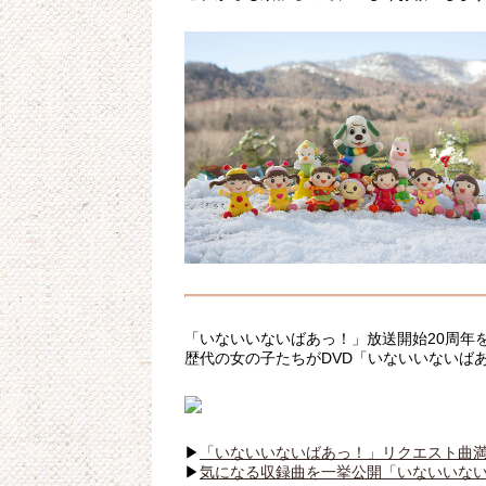
「いないいないばあっ！」放送開始20周年を
歴代の女の子たちがDVD「いないいないばあ
▶
「いないいないばあっ！」リクエスト曲満載
▶
気になる収録曲を一挙公開「いないいない