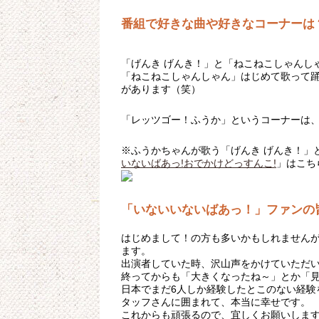
番組で好きな曲や好きなコーナーは
「げんき げんき！」と「ねこねこしゃんし
「ねこねこしゃんしゃん」はじめて歌って
があります（笑）
「レッツゴー！ふうか」というコーナーは
※ふうかちゃんが歌う「げんき げんき！」
いないばあっ!おでかけどっすんこ!
」はこち
「いないいないばあっ！」ファンの
はじめまして！の方も多いかもしれません
ます。
出演者していた時、沢山声をかけていただ
終ってからも「大きくなったね～」とか「
日本でまだ6人しか経験したとこのない経験
タッフさんに囲まれて、本当に幸せです。
これからも頑張るので、宜しくお願いしま