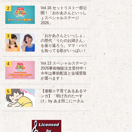
2
Vol.16 セットリスト一部公
開！「おかあさんといっし
ょスペシャルステージ
2026」
3
「おかあさんといっしょ」
の歴代「うたのお姉さん」
を振り返ろう。ママ・パパ
も知ってる歌がいっぱい！
4
Vol.13 スペシャルステージ
2026事前物販注文受付中！
今年は事前配送と会場受取
が選べます！
5
【連載☆子育てあるあるマ
ンガ】「明け方のたーす
け」by あま田こにーさん