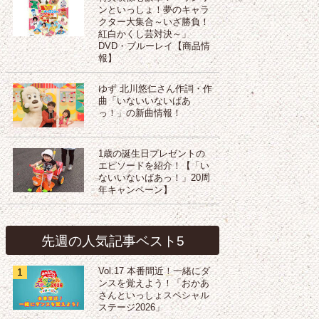
ンといっしょ！夢のキャラ
クター大集合～いざ勝負！
紅白かくし芸対決～」
DVD・ブルーレイ【商品情
報】
ゆず 北川悠仁さん作詞・作
曲「いないいないばあ
っ！」の新曲情報！
1歳の誕生日プレゼントの
エピソードを紹介！【「い
ないいないばあっ！」20周
年キャンペーン】
先週の人気記事ベスト5
1
Vol.17 本番間近！一緒にダ
ンスを覚えよう！「おかあ
さんといっしょスペシャル
ステージ2026」