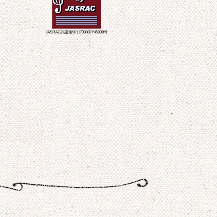
JASRAC許諾第9011730007Y45038号