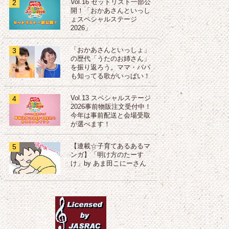
2
Vol.16 セットリスト一部公
開！「おかあさんといっし
ょスペシャルステージ
2026」
3
「おかあさんといっしょ」
の歴代「うたのお姉さん」
を振り返ろう。ママ・パパ
も知ってる歌がいっぱい！
4
Vol.13 スペシャルステージ
2026事前物販注文受付中！
今年は事前配送と会場受取
が選べます！
5
【連載☆子育てあるあるマ
ンガ】「明け方のたーす
け」by あま田こにーさん