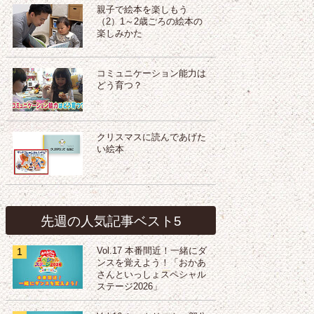
親子で絵本を楽しもう
（2）1～2歳ごろの絵本の
楽しみかた
コミュニケーション能力は
どう育つ？
クリスマスに読んであげた
い絵本
先週の人気記事ベスト5
1
Vol.17 本番間近！一緒にダ
ンスを覚えよう！「おかあ
さんといっしょスペシャル
ステージ2026」