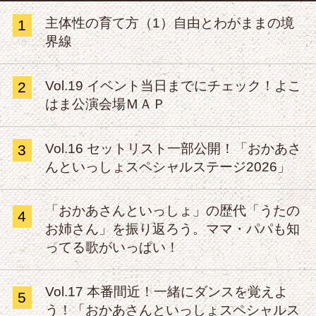
主体性の育て方（1）自由とわがままの境
1
界線
Vol.19 イベント当日までにチェック！よこ
2
はま公演会場ＭＡＰ
Vol.16 セットリスト一部公開！「おかあさ
3
んといっしょスペシャルステージ2026」
「おかあさんといっしょ」の歴代「うたの
4
お姉さん」を振り返ろう。ママ・パパも知
ってる歌がいっぱい！
Vol.17 本番間近！一緒にダンスを覚えよ
5
う！「おかあさんといっしょスペシャルス