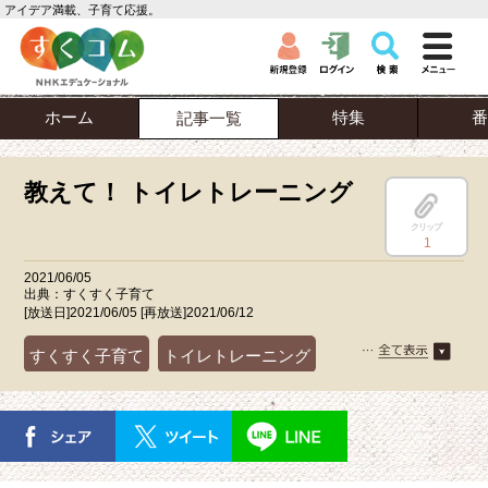
アイデア満載、子育て応援。
ホーム
特集
番
記事一覧
教えて！ トイレトレーニング
クリップ
1
2021/06/05
出典：すくすく子育て
[放送日]2021/06/05 [再放送]2021/06/12
すくすく子育て
トイレトレーニング