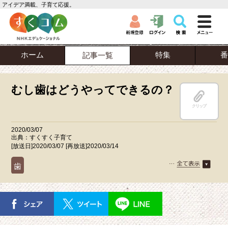
アイデア満載、子育て応援。
ホーム
特集
番
記事一覧
むし歯はどうやってできるの？
クリップ
2020/03/07
出典：すくすく子育て
[放送日]2020/03/07 [再放送]2020/03/14
歯