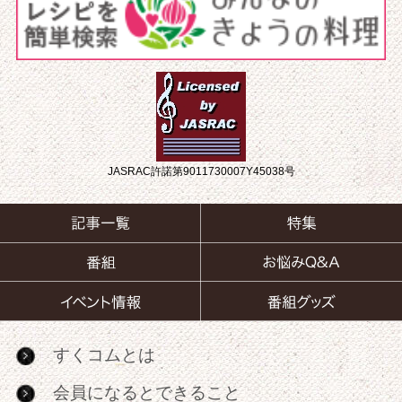
JASRAC許諾第9011730007Y45038号
すくコムとは
会員になるとできること