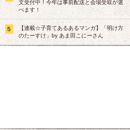
文受付中！今年は事前配送と会場受取が選
べます！
【連載☆子育てあるあるマンガ】「明け方
5
のたーすけ」by あま田こにーさん