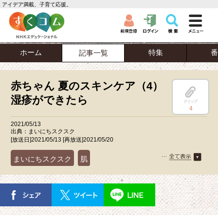
アイデア満載、子育て応援。
ホーム
特集
番
記事一覧
赤ちゃん 夏のスキンケア（4）
湿疹ができたら
クリップ
4
2021/05/13
出典：まいにちスクスク
[放送日]2021/05/13 [再放送]2021/05/20
まいにちスクスク
肌