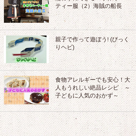
ティー服（2）海賊の船長
親子で作って遊ぼう! (びっく
りヘビ)
食物アレルギーでも安心！大
人もうれしい絶品レシピ ～
子どもに人気のおかず～