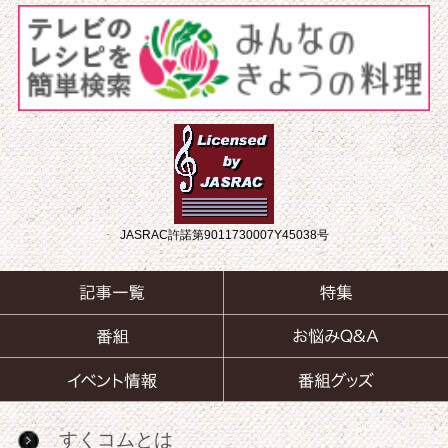
JASRAC許諾第9011730007Y45038号
すくコムとは