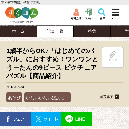
アイデア満載、子育て応援。
ホーム
特集
番
記事一覧
1歳半からOK♪「はじめてのパ
ズル」におすすめ！ワンワンと
クリップ
うーたんの9ピース ピクチュア
パズル【商品紹介】
2018/02/24
あそび
いないいないばあっ！