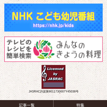
JASRAC許諾第9011730007Y45038号