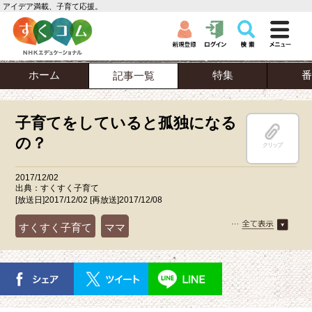
アイデア満載、子育て応援。
ホーム
特集
番
記事一覧
子育てをしていると孤独になる
の？
クリップ
2017/12/02
出典：すくすく子育て
[放送日]2017/12/02 [再放送]2017/12/08
すくすく子育て
ママ