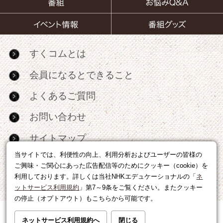
すくコムとは
会員になるとできること
よくあるご質問
お問い合わせ
サイトマップ
当サイトでは、利便性の向上、利用分析およびユーザーの皆様の
RSS
ご興味・ご関心にあった広告配信等のためにクッキー（cookie）を
利用しております。詳しくは当社NHKエデュケーショナルの「
ネ
広告出稿・パートナーシップについて
ットサービス利用規約
」第7～9条をご覧ください。またクッキー
の停止（オプトアウト）もこちらから可能です。
利用規約
|
個人情報の取り扱いについて
ネットサービス利用規約へ
閉じる