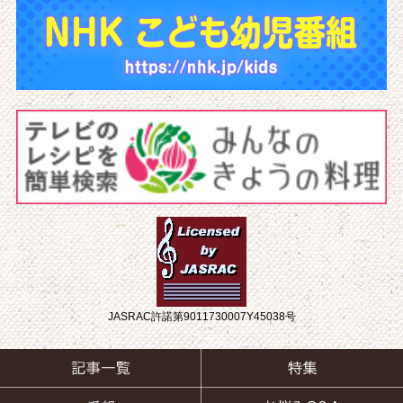
JASRAC許諾第9011730007Y45038号