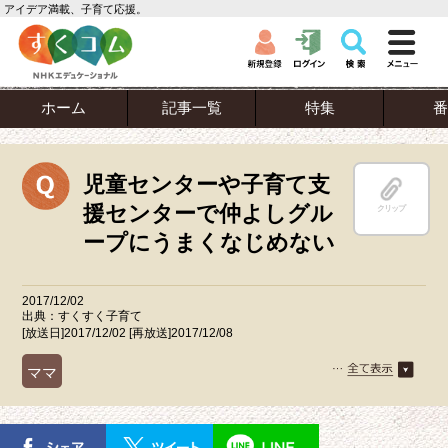
アイデア満載、子育て応援。
ホーム
記事一覧
特集
番
児童センターや子育て支
援センターで仲よしグル
クリップ
ープにうまくなじめない
2017/12/02
出典：すくすく子育て
[放送日]2017/12/02 [再放送]2017/12/08
ママ