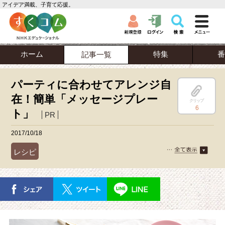
アイデア満載、子育て応援。
ホーム
特集
番
記事一覧
パーティに合わせてアレンジ自
在！簡単「メッセージプレー
クリップ
6
ト」
PR
2017/10/18
レシピ