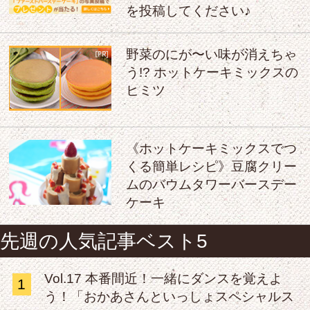
を投稿してください♪
野菜のにが〜い味が消えちゃ
う!? ホットケーキミックスの
ヒミツ
《ホットケーキミックスでつ
くる簡単レシピ》豆腐クリー
ムのバウムタワーバースデー
ケーキ
先週の人気記事ベスト5
Vol.17 本番間近！一緒にダンスを覚えよ
1
う！「おかあさんといっしょスペシャルス