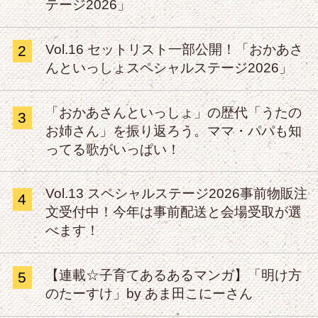
テージ2026」
Vol.16 セットリスト一部公開！「おかあさ
2
んといっしょスペシャルステージ2026」
「おかあさんといっしょ」の歴代「うたの
3
お姉さん」を振り返ろう。ママ・パパも知
ってる歌がいっぱい！
Vol.13 スペシャルステージ2026事前物販注
4
文受付中！今年は事前配送と会場受取が選
べます！
【連載☆子育てあるあるマンガ】「明け方
5
のたーすけ」by あま田こにーさん