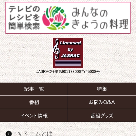
JASRAC許諾第9011730007Y45038号
すくコムとは