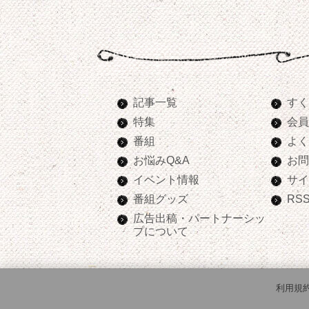
記事一覧
すく
特集
会員
番組
よく
お悩みQ&A
お問
イベント情報
サイ
番組グッズ
RS
広告出稿・パートナーシッ
プについて
利用規