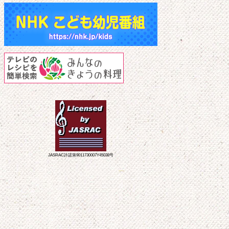
JASRAC許諾第9011730007Y45038号