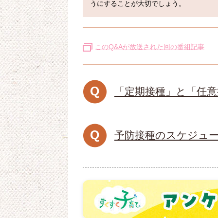
うにすることが大切でしょう。
このQ&Aが放送された回の番組記事
「定期接種」と「任
予防接種のスケジュ