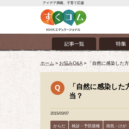
アイデア満載、子育て応援
ホーム
>
お悩みQ&A
>
「自然に感染した方
「自然に感染した
当？
2015/03/07
からだ
検診・予防接種
病気・けが