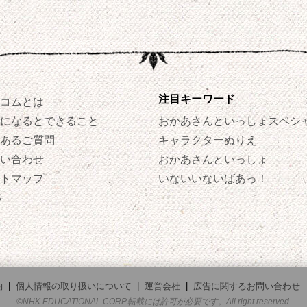
注目キーワード
コムとは
になるとできること
おかあさんといっしょスペシ
あるご質問
キャラクターぬりえ
い合わせ
おかあさんといっしょ
トマップ
いないいないばあっ！
S
約
|
個人情報の取り扱いについて
|
運営会社
|
広告に関するお問い合わせ
©NHK EDUCATIONAL CORP.転載には許可が必要です。All right reserved.