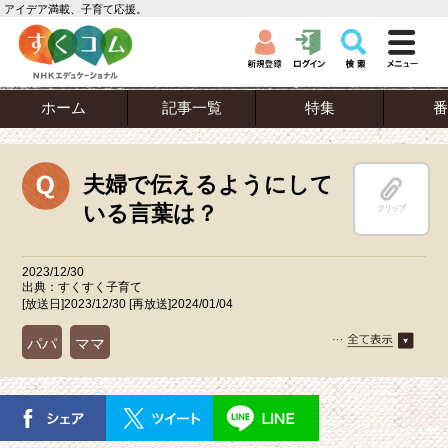
アイデア満載、子育て応援。
ホーム
記事一覧
特集
番
夫婦で伝えるようにして
いる言葉は？
クリップ
2023/12/30
出典：すくすく子育て
[放送日]2023/12/30 [再放送]2024/01/04
パパ
ママ