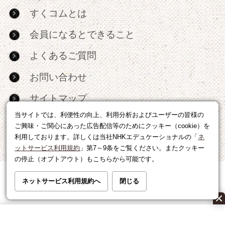
すくコムとは
会員になるとできること
よくあるご質問
お問い合わせ
サイトマップ
当サイトでは、利便性の向上、利用分析およびユーザーの皆様の
RSS
ご興味・ご関心にあった広告配信等のためにクッキー（cookie）を
利用しております。詳しくは当社NHKエデュケーショナルの「
ネ
広告出稿・パートナーシップについて
ットサービス利用規約
」第7～9条をご覧ください。またクッキー
の停止（オプトアウト）もこちらから可能です。
利用規約
|
個人情報の取り扱いについて
ネットサービス利用規約へ
閉じる
運営会社
|
広告に関するお問い合わせ
©NHK EDUCATIONAL CORP.転載には許可が必要です。
All right reserved.