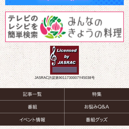
JASRAC許諾第9011730007Y45038号