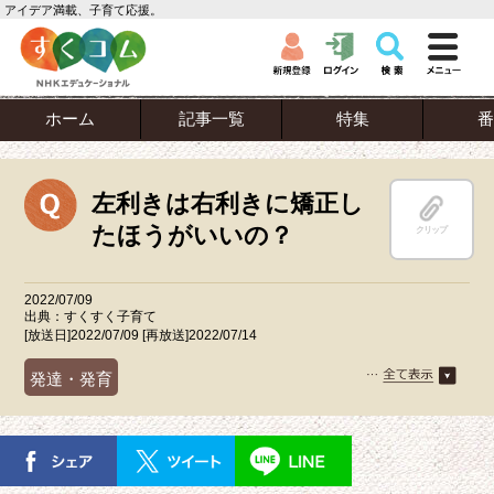
アイデア満載、子育て応援。
ホーム
記事一覧
特集
番
左利きは右利きに矯正し
たほうがいいの？
クリップ
2022/07/09
出典：すくすく子育て
[放送日]2022/07/09 [再放送]2022/07/14
発達・発育