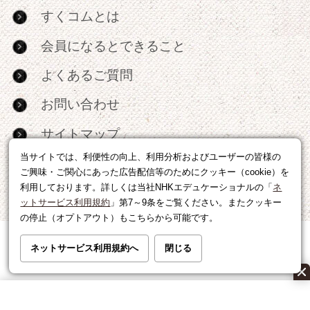
すくコムとは
会員になるとできること
よくあるご質問
お問い合わせ
サイトマップ
当サイトでは、利便性の向上、利用分析およびユーザーの皆様の
RSS
ご興味・ご関心にあった広告配信等のためにクッキー（cookie）を
利用しております。詳しくは当社NHKエデュケーショナルの「
ネ
広告出稿・パートナーシップについて
ットサービス利用規約
」第7～9条をご覧ください。またクッキー
の停止（オプトアウト）もこちらから可能です。
利用規約
|
個人情報の取り扱いについて
ネットサービス利用規約へ
閉じる
運営会社
|
広告に関するお問い合わせ
©NHK EDUCATIONAL CORP.転載には許可が必要です。
All right reserved.