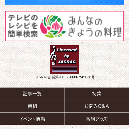
JASRAC許諾第9011730007Y45038号