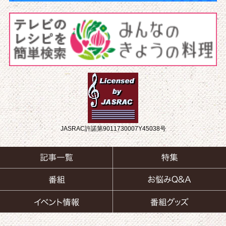
JASRAC許諾第9011730007Y45038号