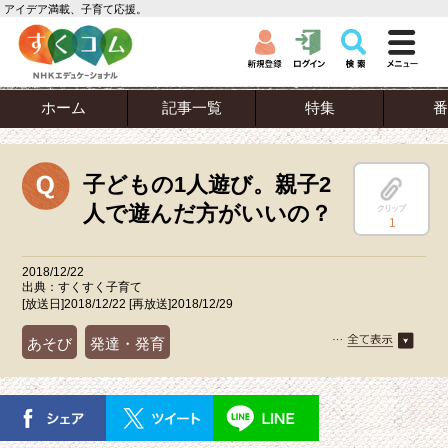
アイデア満載、子育て応援。
ホーム
記事一覧
特集
番
子どもの1人遊び。親子2
人で遊んだ方がいいの？
クリップ
1
2018/12/22
出典：すくすく子育て
[放送日]2018/12/22 [再放送]2018/12/29
あそび
発達・発育