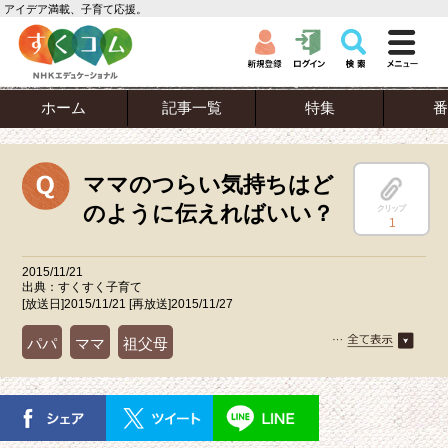
アイデア満載、子育て応援。
ホーム
記事一覧
特集
番
ママのつらい気持ちはど
のように伝えればいい？
クリップ
1
2015/11/21
出典：すくすく子育て
[放送日]2015/11/21 [再放送]2015/11/27
パパ
ママ
祖父母