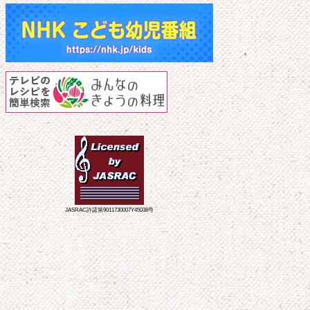
JASRAC許諾第9011730007Y45038号