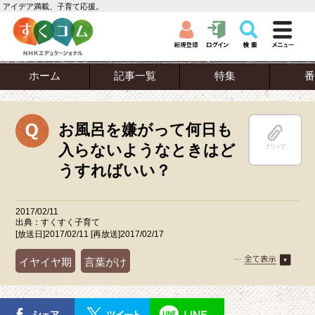
アイデア満載、子育て応援。
ホーム
記事一覧
特集
番
お風呂を嫌がって何日も
入らないようなときはど
クリップ
うすればいい？
2017/02/11
出典：すくすく子育て
[放送日]2017/02/11 [再放送]2017/02/17
イヤイヤ期
言葉がけ