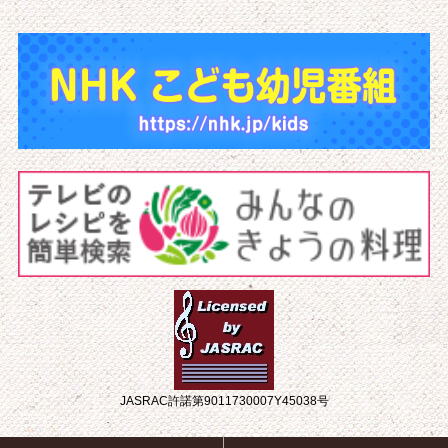
JASRAC許諾第9011730007Y45038号