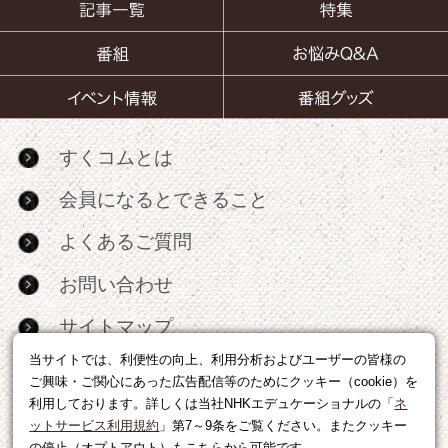
すくコムとは
会員になるとできること
よくあるご質問
お問い合わせ
サイトマップ
当サイトでは、利便性の向上、利用分析およびユーザーの皆様の
RSS
ご興味・ご関心にあった広告配信等のためにクッキー（cookie）を
利用しております。詳しくは当社NHKエデュケーショナルの「
ネ
広告出稿・パートナーシップについて
ットサービス利用規約
」第7～9条をご覧ください。またクッキー
の停止（オプトアウト）もこちらから可能です。