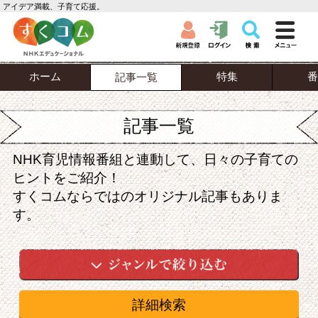
アイデア満載、子育て応援。
ホーム
特集
番
記事一覧
記事一覧
NHK育児情報番組と連動して、日々の子育ての
ヒントをご紹介！
すくコムならではのオリジナル記事もありま
す。
詳細検索