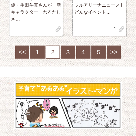
優・生田斗真さんが 新
フルアリーナニュース】
キャラクター「わるだし
どんなイベント…
さ…
clip
clip
1
<<
1
2
3
4
5
>>