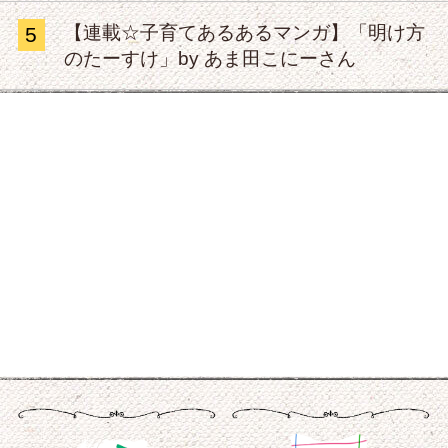
【連載☆子育てあるあるマンガ】「明け方
5
のたーすけ」by あま田こにーさん