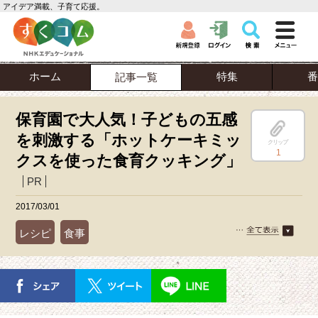
アイデア満載、子育て応援。
ホーム
特集
番
記事一覧
保育園で大人気！子どもの五感
を刺激する「ホットケーキミッ
クリップ
1
クスを使った食育クッキング」
PR
2017/03/01
レシピ
食事