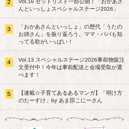
Vol.16 セットリスト一部公開！「おかあさ
2
んといっしょスペシャルステージ2026」
「おかあさんといっしょ」の歴代「うたの
3
お姉さん」を振り返ろう。ママ・パパも知
ってる歌がいっぱい！
Vol.13 スペシャルステージ2026事前物販注
4
文受付中！今年は事前配送と会場受取が選
べます！
【連載☆子育てあるあるマンガ】「明け方
5
のたーすけ」by あま田こにーさん