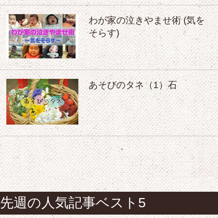
わが家の泣きやませ術 (気を
そらす)
あそびのタネ（1）石
先週の人気記事ベスト5