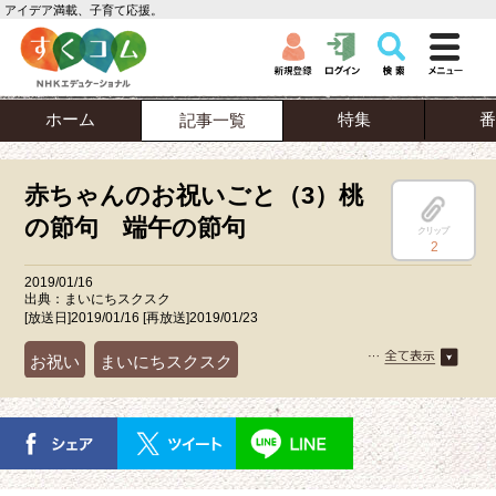
アイデア満載、子育て応援。
ホーム
特集
番
記事一覧
赤ちゃんのお祝いごと（3）桃
の節句 端午の節句
クリップ
2
2019/01/16
出典：まいにちスクスク
[放送日]2019/01/16 [再放送]2019/01/23
お祝い
まいにちスクスク