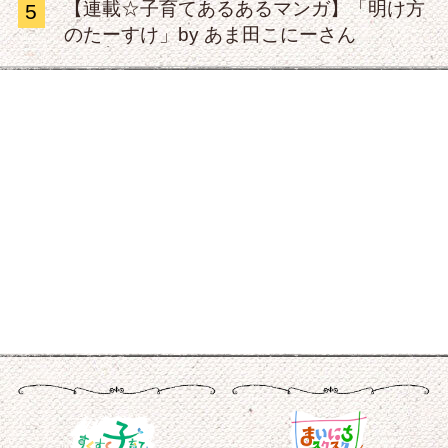
【連載☆子育てあるあるマンガ】「明け方
5
のたーすけ」by あま田こにーさん