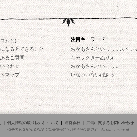
注目キーワード
コムとは
になるとできること
おかあさんといっしょスペシ
あるご質問
キャラクターぬりえ
い合わせ
おかあさんといっしょ
トマップ
いないいないばあっ！
S
約
|
個人情報の取り扱いについて
|
運営会社
|
広告に関するお問い合わせ
©NHK EDUCATIONAL CORP.転載には許可が必要です。All right reserved.