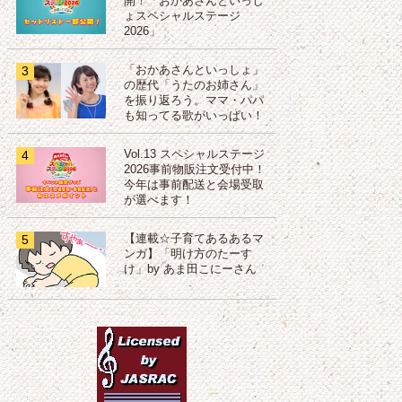
開！「おかあさんといっし
ょスペシャルステージ
2026」
3
「おかあさんといっしょ」
の歴代「うたのお姉さん」
を振り返ろう。ママ・パパ
も知ってる歌がいっぱい！
4
Vol.13 スペシャルステージ
2026事前物販注文受付中！
今年は事前配送と会場受取
が選べます！
5
【連載☆子育てあるあるマ
ンガ】「明け方のたーす
け」by あま田こにーさん