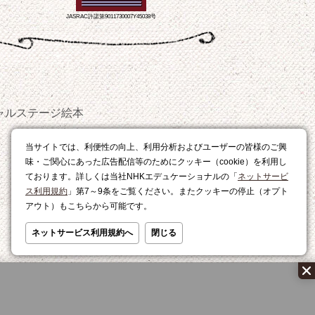
JASRAC許諾第9011730007Y45038号
ャルステージ
絵本
おやつ
当サイトでは、利便性の向上、利用分析およびユーザーの皆様のご興
レシピ
味・ご関心にあった広告配信等のためにクッキー（cookie）を利用し
ております。詳しくは当社NHKエデュケーショナルの「
ネットサービ
ス利用規約
」第7～9条をご覧ください。またクッキーの停止（オプト
アウト）もこちらから可能です。
ネットサービス利用規約へ
閉じる