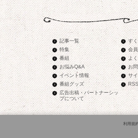
記事一覧
すく
特集
会員
番組
よく
お悩みQ&A
お問
イベント情報
サイ
番組グッズ
RS
広告出稿・パートナーシッ
プについて
利用規