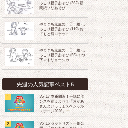
っこり親子あそび (362) 新
聞紙ソリあそび
やまぐち先生の一日一絵 ほ
っこり親子あそび (119) お
てもと袋ロケット
やまぐち先生の一日一絵 ほ
っこり親子あそび (65) くつ
下マトリョーシカ
先週の人気記事ベスト5
1
Vol.17 本番間近！一緒にダ
ンスを覚えよう！「おかあ
さんといっしょスペシャル
ステージ2026」
2
Vol.16 セットリスト一部公