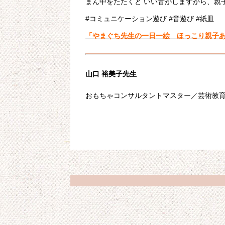
まん中をたたくと いい音がしますから、親
#コミュニケーション遊び #音遊び #紙皿
「やまぐち先生の一日一絵 ほっこり親子
山口 裕美子先生
おもちゃコンサルタントマスター／芸術教