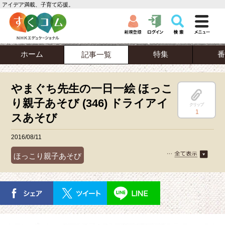
アイデア満載、子育て応援。
ホーム
特集
番
記事一覧
やまぐち先生の一日一絵 ほっこ
り親子あそび (346) ドライアイ
クリップ
1
スあそび
2016/08/11
ほっこり親子あそび