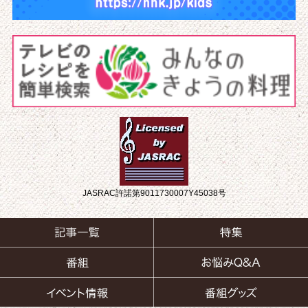
JASRAC許諾第9011730007Y45038号