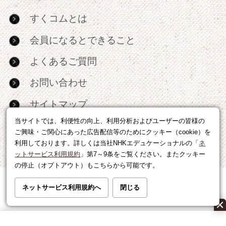
すくコムとは
会員になるとできること
よくあるご質問
お問い合わせ
サイトマップ
当サイトでは、利便性の向上、利用分析およびユーザーの皆様の
RSS
ご興味・ご関心にあった広告配信等のためにクッキー（cookie）を
利用しております。詳しくは当社NHKエデュケーショナルの「
ネ
広告出稿・パートナーシップについて
ットサービス利用規約
」第7～9条をご覧ください。またクッキー
の停止（オプトアウト）もこちらから可能です。
利用規約
|
個人情報の取り扱いについて
ネットサービス利用規約へ
閉じる
運営会社
|
広告に関するお問い合わせ
©NHK EDUCATIONAL CORP.転載には許可が必要です。
All right reserved.