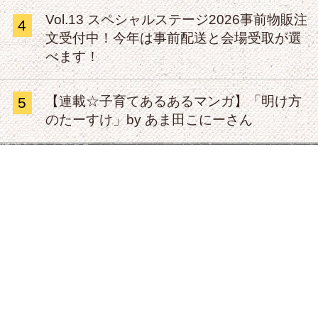
Vol.13 スペシャルステージ2026事前物販注
4
文受付中！今年は事前配送と会場受取が選
べます！
【連載☆子育てあるあるマンガ】「明け方
5
のたーすけ」by あま田こにーさん