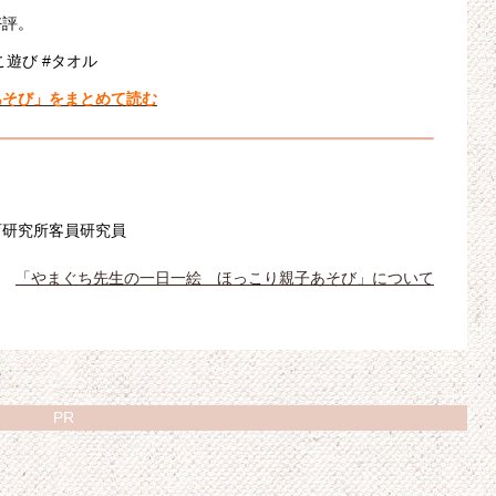
好評。
こ遊び #タオル
あそび」をまとめて読む
育研究所客員研究員
「やまぐち先生の一日一絵 ほっこり親子あそび」について
PR