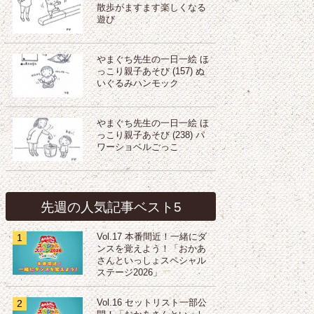
散歩がますます楽しくなる
遊び
やまぐち先生の一日一絵 ほ
っこり親子あそび (157) ぬ
いぐるみハンモック
やまぐち先生の一日一絵 ほ
っこり親子あそび (238) パ
ワーショベルごっこ
先週の人気記事ベスト5
1
Vol.17 本番間近！一緒にダ
ンスを覚えよう！「おかあ
さんといっしょスペシャル
ステージ2026」
2
Vol.16 セットリスト一部公