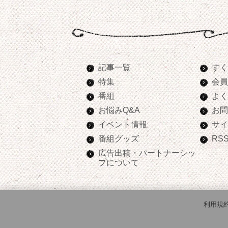
記事一覧
すく
特集
会員
番組
よく
お悩みQ&A
お問
イベント情報
サイ
番組グッズ
RS
広告出稿・パートナーシッ
プについて
利用規