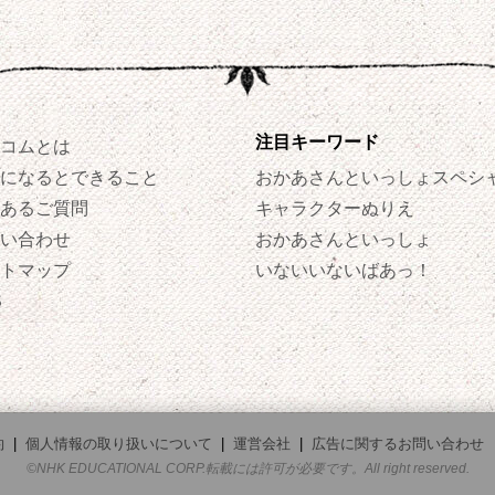
注目キーワード
コムとは
になるとできること
おかあさんといっしょスペシ
あるご質問
キャラクターぬりえ
い合わせ
おかあさんといっしょ
トマップ
いないいないばあっ！
S
約
|
個人情報の取り扱いについて
|
運営会社
|
広告に関するお問い合わせ
©NHK EDUCATIONAL CORP.転載には許可が必要です。All right reserved.