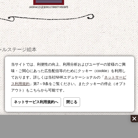
JASRAC許諾第9011730007Y45038号
ャルステージ
絵本
おやつ
当サイトでは、利便性の向上、利用分析およびユーザーの皆様のご興
レシピ
味・ご関心にあった広告配信等のためにクッキー（cookie）を利用し
ております。詳しくは当社NHKエデュケーショナルの「
ネットサービ
ス利用規約
」第7～9条をご覧ください。またクッキーの停止（オプト
アウト）もこちらから可能です。
ネットサービス利用規約へ
閉じる