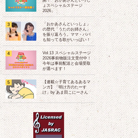
開！「おかあさんといっし
ょスペシャルステージ
2026」
3
「おかあさんといっしょ」
の歴代「うたのお姉さん」
を振り返ろう。ママ・パパ
も知ってる歌がいっぱい！
4
Vol.13 スペシャルステージ
2026事前物販注文受付中！
今年は事前配送と会場受取
が選べます！
5
【連載☆子育てあるあるマ
ンガ】「明け方のたーす
け」by あま田こにーさん