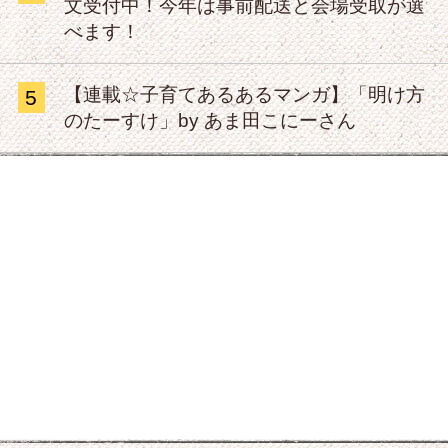
文受付中！今年は事前配送と会場受取が選
べます！
【連載☆子育てあるあるマンガ】「明け方
5
のたーすけ」by あま田こにーさん