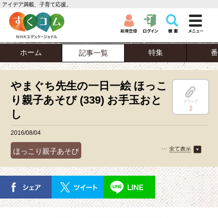
アイデア満載、子育て応援。
ホーム
特集
番
記事一覧
やまぐち先生の一日一絵 ほっこ
り親子あそび (339) お手玉おと
クリップ
2
し
2016/08/04
ほっこり親子あそび