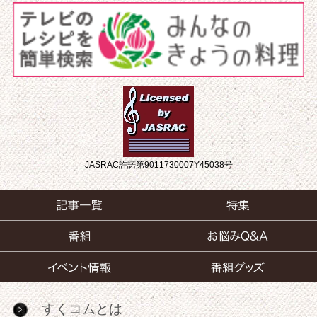
JASRAC許諾第9011730007Y45038号
すくコムとは