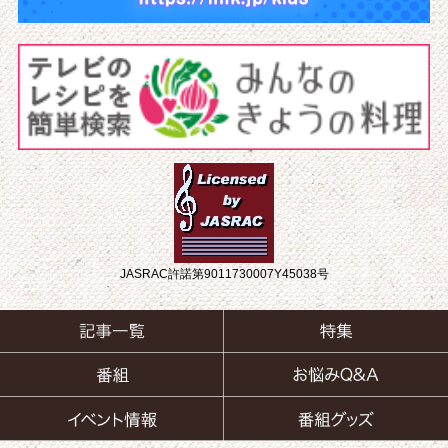
JASRAC許諾第9011730007Y45038号