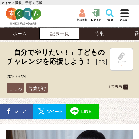
アイデア満載、子育て応援。
ホーム
特集
番
記事一覧
「自分でやりたい！」子どもの
チャレンジを応援しよう！
PR
クリップ
1
2016/03/24
こころ
言葉がけ