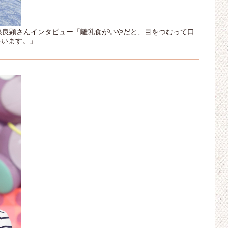
山根良顕さんインタビュー「離乳食がいやだと、目をつむって口
ゃいます。」