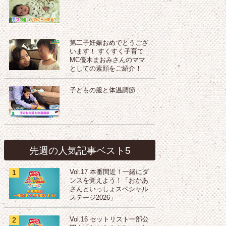
第二子妊娠おめでとうござ
います！ すくすく子育て
MC優木まおみさんのママ
としての素顔をご紹介！
子どもの服と体温調節
先週の人気記事ベスト5
1
Vol.17 本番間近！一緒にダ
ンスを覚えよう！「おかあ
さんといっしょスペシャル
ステージ2026」
2
Vol.16 セットリスト一部公