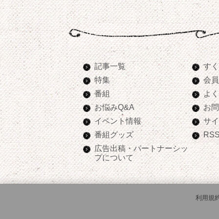
記事一覧
すく
特集
会員
番組
よく
お悩みQ&A
お問
イベント情報
サイ
番組グッズ
RS
広告出稿・パートナーシッ
プについて
利用規