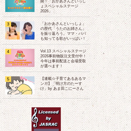
開！「おかあさんといっし
ょスペシャルステージ
2026」
3
「おかあさんといっしょ」
の歴代「うたのお姉さん」
を振り返ろう。ママ・パパ
も知ってる歌がいっぱい！
4
Vol.13 スペシャルステージ
2026事前物販注文受付中！
今年は事前配送と会場受取
が選べます！
5
【連載☆子育てあるあるマ
ンガ】「明け方のたーす
け」by あま田こにーさん