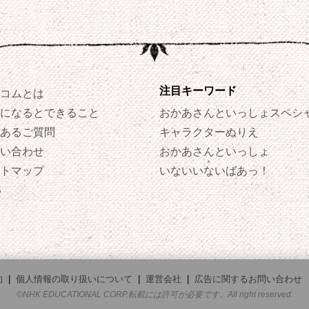
注目キーワード
コムとは
になるとできること
おかあさんといっしょスペシ
あるご質問
キャラクターぬりえ
い合わせ
おかあさんといっしょ
トマップ
いないいないばあっ！
S
約
|
個人情報の取り扱いについて
|
運営会社
|
広告に関するお問い合わせ
©NHK EDUCATIONAL CORP.転載には許可が必要です。All right reserved.