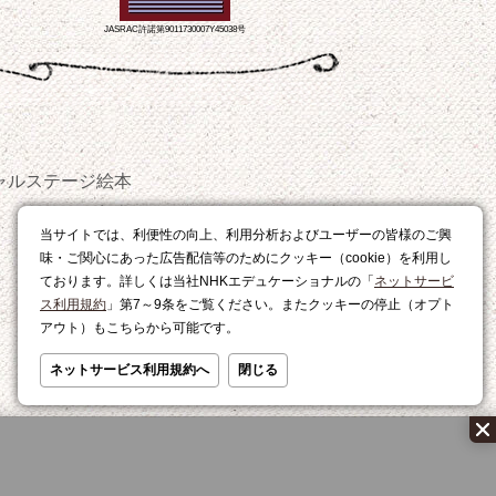
JASRAC許諾第9011730007Y45038号
ャルステージ
絵本
おやつ
当サイトでは、利便性の向上、利用分析およびユーザーの皆様のご興
レシピ
味・ご関心にあった広告配信等のためにクッキー（cookie）を利用し
ております。詳しくは当社NHKエデュケーショナルの「
ネットサービ
ス利用規約
」第7～9条をご覧ください。またクッキーの停止（オプト
アウト）もこちらから可能です。
ネットサービス利用規約へ
閉じる