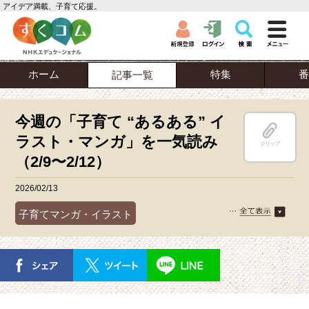
アイデア満載、子育て応援。
ホーム
特集
番
記事一覧
今週の「子育て “あるある” イ
ラスト・マンガ」を一気読み
クリップ
（2/9〜2/12）
2026/02/13
子育てマンガ・イラスト