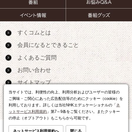
すくコムとは
会員になるとできること
よくあるご質問
お問い合わせ
サイトマップ
当サイトでは、利便性の向上、利用分析およびユーザーの皆様の
RSS
ご興味・ご関心にあった広告配信等のためにクッキー（cookie）を
利用しております。詳しくは当社NHKエデュケーショナルの「
ネ
広告出稿・パートナーシップについて
ットサービス利用規約
」第7～9条をご覧ください。またクッキー
の停止（オプトアウト）もこちらから可能です。
利用規約
|
個人情報の取り扱いについて
ネットサービス利用規約へ
閉じる