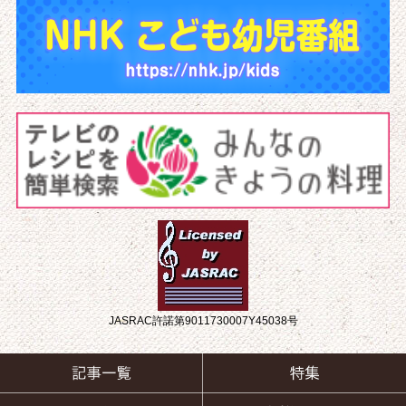
JASRAC許諾第9011730007Y45038号