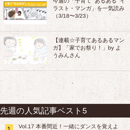
今週の「子育て “あるある” イ
ラスト・マンガ」を一気読み
（3/18〜3/23）
【連載☆子育てあるあるマン
ガ】「家でお祭り！」by よ
うみんさん
先週の人気記事ベスト5
Vol.17 本番間近！一緒にダンスを覚えよ
1