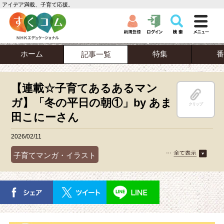
アイデア満載、子育て応援。
ホーム
特集
番
記事一覧
【連載☆子育てあるあるマン
ガ】「冬の平日の朝①」by あま
クリップ
田こにーさん
2026/02/11
子育てマンガ・イラスト