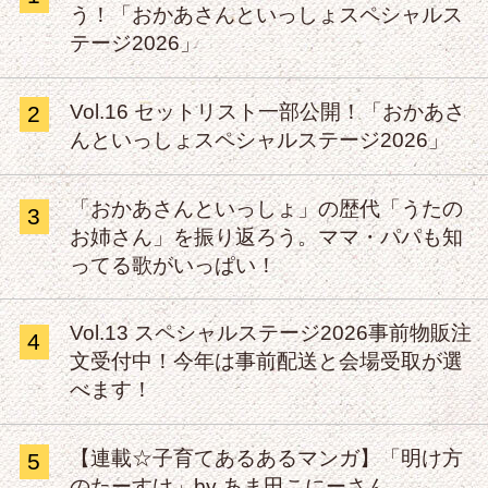
う！「おかあさんといっしょスペシャルス
テージ2026」
Vol.16 セットリスト一部公開！「おかあさ
2
んといっしょスペシャルステージ2026」
「おかあさんといっしょ」の歴代「うたの
3
お姉さん」を振り返ろう。ママ・パパも知
ってる歌がいっぱい！
Vol.13 スペシャルステージ2026事前物販注
4
文受付中！今年は事前配送と会場受取が選
べます！
【連載☆子育てあるあるマンガ】「明け方
5
のたーすけ」by あま田こにーさん