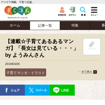
アイデア満載、子育て応援。
ホーム
特集
番
記事一覧
【連載☆子育てあるあるマン
ガ】「長女は見ている・・・」
クリップ
by ようみんさん
2019/03/26
子育てマンガ・イラスト