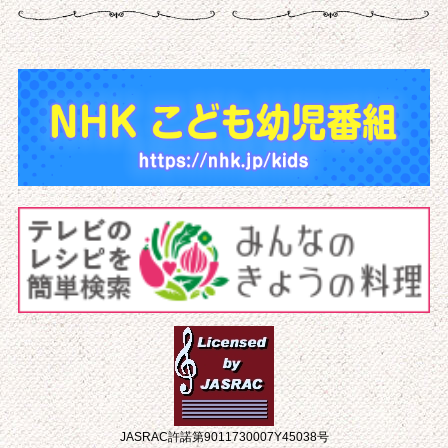
JASRAC許諾第9011730007Y45038号