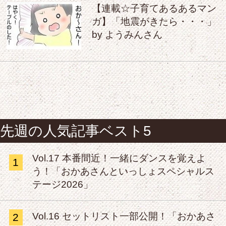
【連載☆子育てあるあるマン
ガ】「地震がきたら・・・」
by ようみんさん
先週の人気記事ベスト5
Vol.17 本番間近！一緒にダンスを覚えよ
1
う！「おかあさんといっしょスペシャルス
テージ2026」
Vol.16 セットリスト一部公開！「おかあさ
2