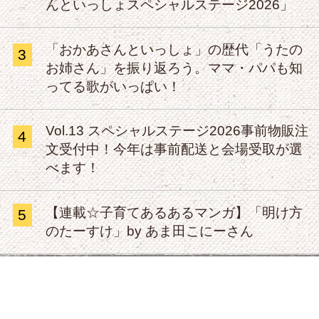
んといっしょスペシャルステージ2026」
「おかあさんといっしょ」の歴代「うたの
3
お姉さん」を振り返ろう。ママ・パパも知
ってる歌がいっぱい！
Vol.13 スペシャルステージ2026事前物販注
4
文受付中！今年は事前配送と会場受取が選
べます！
【連載☆子育てあるあるマンガ】「明け方
5
のたーすけ」by あま田こにーさん