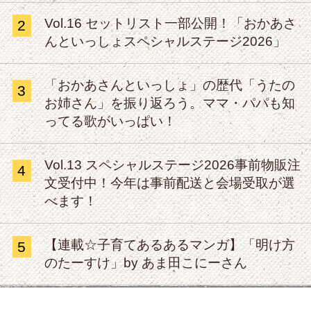
Vol.16 セットリスト一部公開！「おかあさ
2
んといっしょスペシャルステージ2026」
「おかあさんといっしょ」の歴代「うたの
3
お姉さん」を振り返ろう。ママ・パパも知
ってる歌がいっぱい！
Vol.13 スペシャルステージ2026事前物販注
4
文受付中！今年は事前配送と会場受取が選
べます！
【連載☆子育てあるあるマンガ】「明け方
5
のたーすけ」by あま田こにーさん