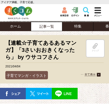
アイデア満載、子育て応援。
ホーム
特集
番
記事一覧
【連載☆子育てあるあるマン
ガ】「3さいおおきくなった
クリップ
ら」 by ウサコフさん
2021/04/04
子育てマンガ・イラスト