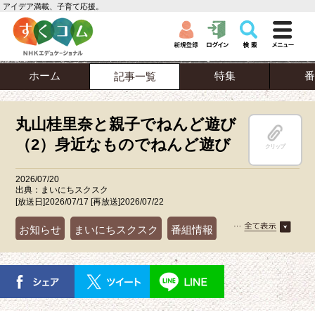
アイデア満載、子育て応援。
ホーム
特集
番
記事一覧
丸山桂里奈と親子でねんど遊び
（2）身近なものでねんど遊び
クリップ
2026/07/20
出典：まいにちスクスク
[放送日]2026/07/17 [再放送]2026/07/22
お知らせ
まいにちスクスク
番組情報