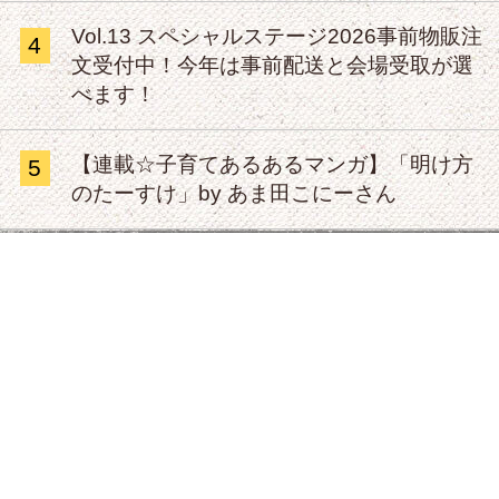
Vol.13 スペシャルステージ2026事前物販注
4
文受付中！今年は事前配送と会場受取が選
べます！
【連載☆子育てあるあるマンガ】「明け方
5
のたーすけ」by あま田こにーさん