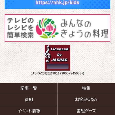
JASRAC許諾第9011730007Y45038号