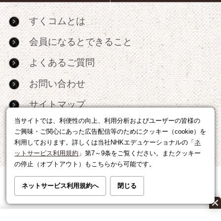
すくコムとは
会員になるとできること
よくあるご質問
お問い合わせ
サイトマップ
当サイトでは、利便性の向上、利用分析およびユーザーの皆様の
RSS
ご興味・ご関心にあった広告配信等のためにクッキー（cookie）を
利用しております。詳しくは当社NHKエデュケーショナルの「
ネ
広告出稿・パートナーシップについて
ットサービス利用規約
」第7～9条をご覧ください。またクッキー
の停止（オプトアウト）もこちらから可能です。
利用規約
|
個人情報の取り扱いについて
ネットサービス利用規約へ
閉じる
運営会社
|
広告に関するお問い合わせ
©NHK EDUCATIONAL CORP.転載には許可が必要です。
All right reserved.