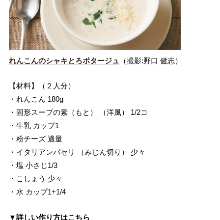
れんこんのシャキとろポタージュ
（撮影:野口 健志）
【材料】（２人分）
・れんこん 180g
・固形スープの素（もと） （洋風） 1/2コ
・牛乳 カップ1
・粉チーズ 適量
・イタリアンパセリ （みじん切り） 少々
・塩 小さじ1/3
・こしょう 少々
・水 カップ1+1/4
▼詳しい作り方はこちら