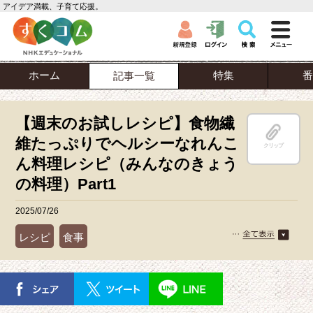
アイデア満載、子育て応援。
ホーム
特集
番
記事一覧
【週末のお試しレシピ】食物繊
維たっぷりでヘルシーなれんこ
クリップ
ん料理レシピ（みんなのきょう
の料理）Part1
2025/07/26
レシピ
食事