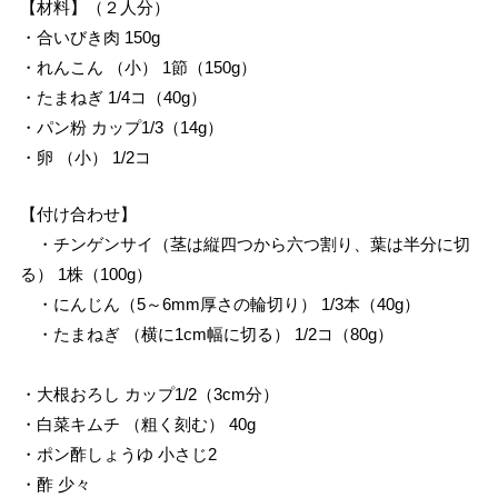
【材料】（２人分）
・合いびき肉 150g
・れんこん （小） 1節（150g）
・たまねぎ 1/4コ（40g）
・パン粉 カップ1/3（14g）
・卵 （小） 1/2コ
【付け合わせ】
・チンゲンサイ（茎は縦四つから六つ割り、葉は半分に切
る） 1株（100g）
・にんじん（5～6mm厚さの輪切り） 1/3本（40g）
・たまねぎ （横に1cm幅に切る） 1/2コ（80g）
・大根おろし カップ1/2（3cm分）
・白菜キムチ （粗く刻む） 40g
・ポン酢しょうゆ 小さじ2
・酢 少々