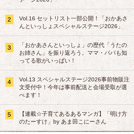
Vol.16 セットリスト一部公開！「おかあさ
2
んといっしょスペシャルステージ2026」
「おかあさんといっしょ」の歴代「うたの
3
お姉さん」を振り返ろう。ママ・パパも知
ってる歌がいっぱい！
Vol.13 スペシャルステージ2026事前物販注
4
文受付中！今年は事前配送と会場受取が選
べます！
【連載☆子育てあるあるマンガ】「明け方
5
のたーすけ」by あま田こにーさん